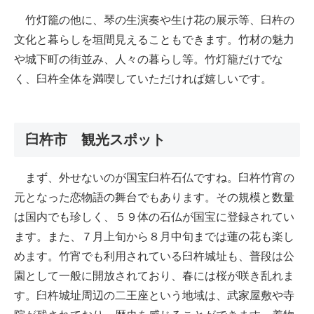
竹灯籠の他に、琴の生演奏や生け花の展示等、臼杵の
文化と暮らしを垣間見えることもできます。竹材の魅力
や城下町の街並み、人々の暮らし等。竹灯籠だけでな
く、臼杵全体を満喫していただければ嬉しいです。
臼杵市 観光スポット
まず、外せないのが国宝臼杵石仏ですね。臼杵竹宵の
元となった恋物語の舞台でもあります。その規模と数量
は国内でも珍しく、５９体の石仏が国宝に登録されてい
ます。また、７月上旬から８月中旬までは蓮の花も楽し
めます。竹宵でも利用されている臼杵城址も、普段は公
園として一般に開放されており、春には桜が咲き乱れま
す。臼杵城址周辺の二王座という地域は、武家屋敷や寺