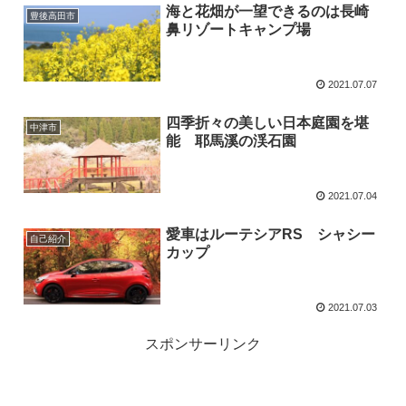
海と花畑が一望できるのは長崎
豊後高田市
鼻リゾートキャンプ場
2021.07.07
四季折々の美しい日本庭園を堪
中津市
能 耶馬溪の渓石園
2021.07.04
愛車はルーテシアRS シャシー
自己紹介
カップ
2021.07.03
スポンサーリンク