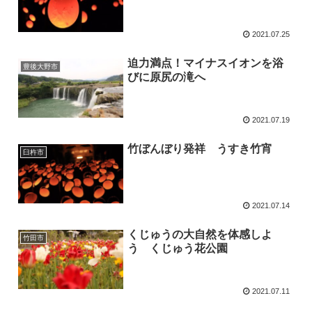
2021.07.25
迫力満点！マイナスイオンを浴
豊後大野市
びに原尻の滝へ
2021.07.19
竹ぼんぼり発祥 うすき竹宵
臼杵市
2021.07.14
くじゅうの大自然を体感しよ
竹田市
う くじゅう花公園
2021.07.11