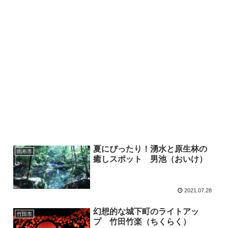
夏にぴったり！湧水と原生林の
由布市
癒しスポット 男池（おいけ）
2021.07.28
幻想的な城下町のライトアッ
竹田市
プ 竹田竹楽（ちくらく）