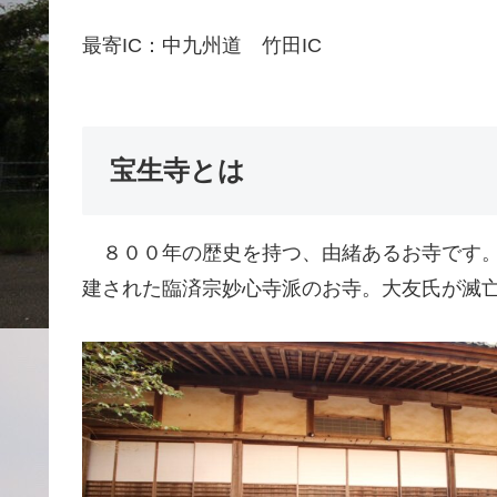
最寄IC：中九州道 竹田IC
宝生寺とは
８００年の歴史を持つ、由緒あるお寺です。1
建された臨済宗妙心寺派のお寺。大友氏が滅